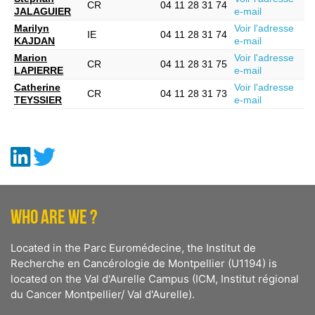
CR
04 11 28 31 74
JALAGUIER
e-mail
Marilyn
Voir l'adresse
IE
04 11 28 31 74
KAJDAN
e-mail
Marion
Voir l'adresse
CR
04 11 28 31 75
LAPIERRE
e-mail
Catherine
Voir l'adresse
CR
04 11 28 31 73
TEYSSIER
e-mail
WHO ARE WE ?
Located in the Parc Euromédecine, the Institut de
Recherche en Cancérologie de Montpellier (U1194) is
located on the Val d'Aurelle Campus (ICM, Institut régional
du Cancer Montpellier/ Val d'Aurelle).