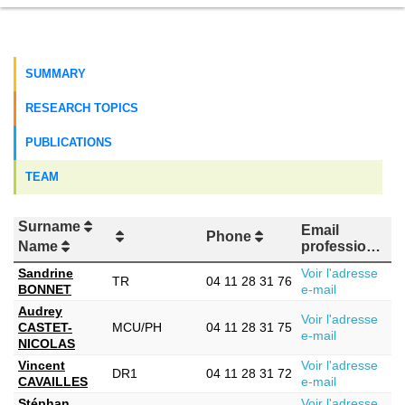
SUMMARY
RESEARCH TOPICS
PUBLICATIONS
TEAM
Surname
Email
Phone
Name
professionnel
Sandrine
Voir l'adresse
TR
04 11 28 31 76
BONNET
e-mail
Audrey
Voir l'adresse
CASTET-
MCU/PH
04 11 28 31 75
e-mail
NICOLAS
Vincent
Voir l'adresse
DR1
04 11 28 31 72
CAVAILLES
e-mail
Stéphan
Voir l'adresse