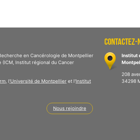
CONTACTEZ-
e Recherche en Cancérologie de Montpellier
Institu
e (ICM, Institut régional du Cancer
Montpell
208 ave
erm
, l
'Université de Montpellier
et l'
Institut
34298 M
Nous rejoindre