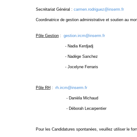
Secrétariat Général :
carmen.rodriguez@inserm.fr
Coordinatrice de gestion administrative et soutien au mo
Pôle Gestion
:
gestion.ircm@inserm.fr
- Nadia Kerdjadj
- Nadège Sanchez
- Jocelyne Ferraris
Pôle RH
:
rh.ircm@inserm.fr
- Danièla Michaud
- Déborah Lecarpentier
Pour les Candidatures spontanées
, veuillez utiliser le f