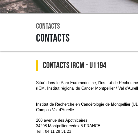
Contacts
Contacts
CONTACTS IRCM - U1194
Situé dans le Parc Euromédecine, l'Institut de Recherche
(ICM, Institut régional du Cancer Montpellier / Val d'Aurell
I
nstitut de
R
echerche en
C
ancérologie de
M
ontpellier (U
Campus Val d'Aurelle
208 avenue des Apothicaires
34298 Montpellier cedex 5 FRANCE
Tel : 04 11 28 31 23