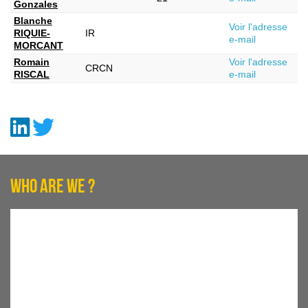
Gonzales
Blanche
Voir l'adresse
RIQUIE-
IR
e-mail
MORCANT
Romain
Voir l'adresse
CRCN
RISCAL
e-mail
WHO ARE WE ?
Located in the Parc Euromédecine, the Institut de Recherche en
Cancérologie de Montpellier (U1194) is located on the Val
d'Aurelle Campus (ICM, Institut régional du Cancer Montpellier/
Val d'Aurelle).
U1194 Research Centre supported by Inserm, the University of
Montpellier and the Institut du Cancer de Montpellier (ICM)