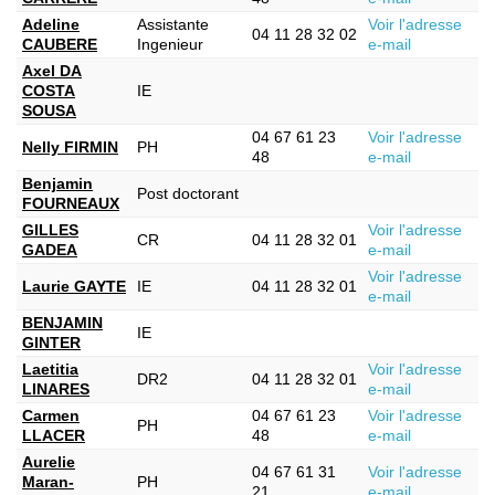
Adeline
Assistante
Voir l'adresse
04 11 28 32 02
CAUBERE
Ingenieur
e-mail
Axel DA
COSTA
IE
SOUSA
04 67 61 23
Voir l'adresse
Nelly FIRMIN
PH
48
e-mail
Benjamin
Post doctorant
FOURNEAUX
GILLES
Voir l'adresse
CR
04 11 28 32 01
GADEA
e-mail
Voir l'adresse
Laurie GAYTE
IE
04 11 28 32 01
e-mail
BENJAMIN
IE
GINTER
Laetitia
Voir l'adresse
DR2
04 11 28 32 01
LINARES
e-mail
Carmen
04 67 61 23
Voir l'adresse
PH
LLACER
48
e-mail
Aurelie
04 67 61 31
Voir l'adresse
Maran-
PH
21
e-mail