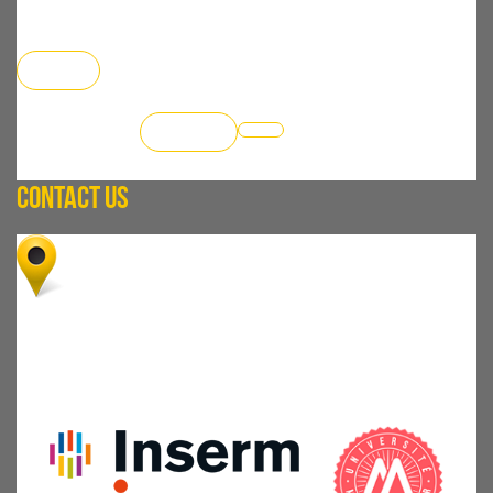
More
Join us
CONTACT US
Institut de Recherche en Cancérologie de
Montpellier (U1194) - Campus Val d'Aurelle
208 avenue des Apothicaires
34298 Montpellier cedex 5 FRANCE