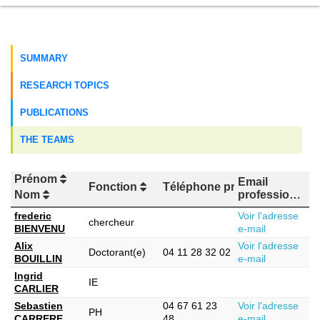
SUMMARY
RESEARCH TOPICS
PUBLICATIONS
THE TEAMS
Prénom
Email
Fonction
Téléphone professionnel
Nom
professionnel
frederic
Voir l'adresse
chercheur
BIENVENU
e-mail
Alix
Voir l'adresse
Doctorant(e)
04 11 28 32 02
BOUILLIN
e-mail
Ingrid
IE
CARLIER
Sebastien
04 67 61 23
Voir l'adresse
PH
CARRERE
48
e-mail